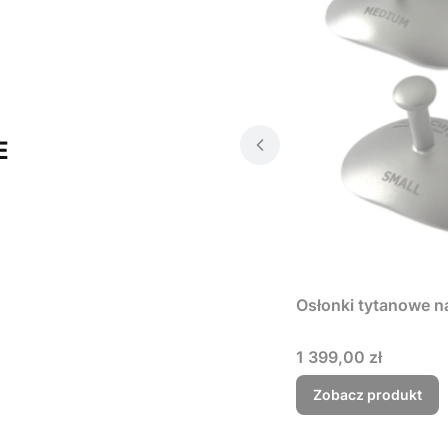
E
Osłonki tytanowe na
Cena
1 399,00 zł
Zobacz produkt