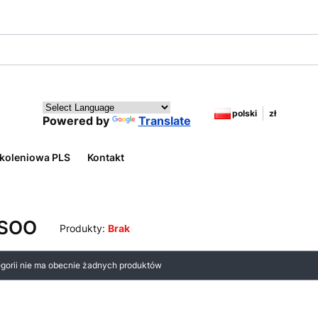
polski
zł
Powered by
Translate
koleniowa PLS
Kontakt
ISOO
Produkty:
Brak
 produktów
egorii nie ma obecnie żadnych produktów