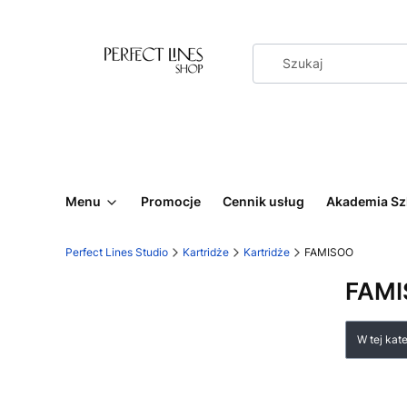
Menu
Promocje
Cennik usług
Akademia Sz
Perfect Lines Studio
Kartridże
Kartridże
FAMISOO
FAM
Lista
W tej kat