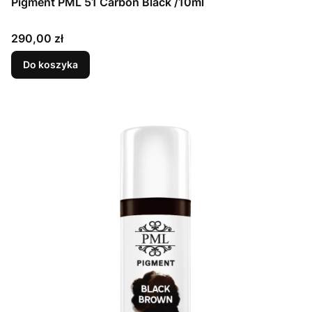
Pigment PML 51 Carbon Black /10ml
Cena
290,00 zł
Do koszyka