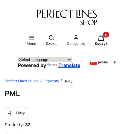
Produkty w koszy
Otwórz wyszukiwarkę
Menu
Szukaj
Zaloguj się
Koszyk
polski
zł
Powered by
Translate
Perfect Lines Studio
Pigmenty
PML
PML
Filtry
Produkty:
32