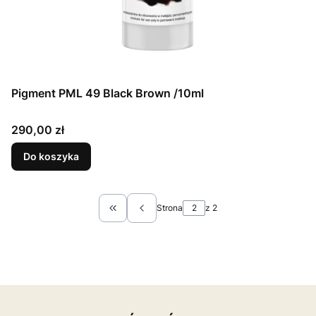
Pigment PML 49 Black Brown /10ml
Cena
290,00 zł
Do koszyka
Strona
z 2
Wróć do pierwszej strony z produktami