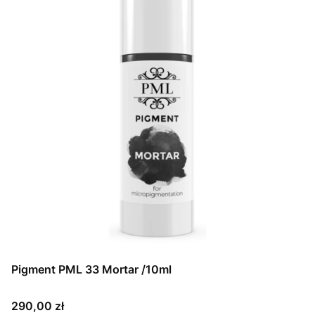
Pigment PML 33 Mortar /10ml
Cena
290,00 zł