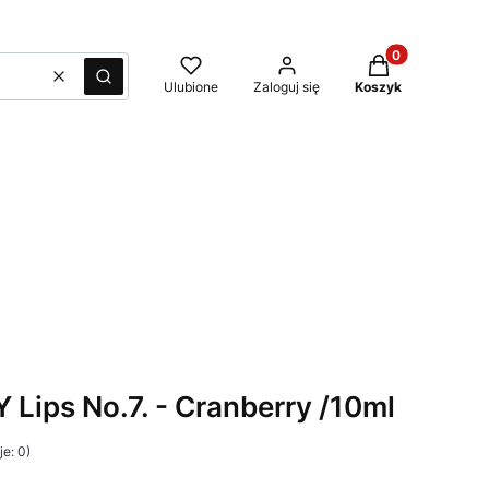
Produkty w kosz
Wyczyść
Szukaj
Ulubione
Zaloguj się
Koszyk
Lips No.7. - Cranberry /10ml
e: 0)