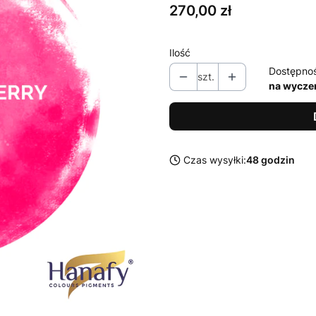
Cena
270,00 zł
Ilość
Dostępno
szt.
na wycze
Czas wysyłki:
48 godzin