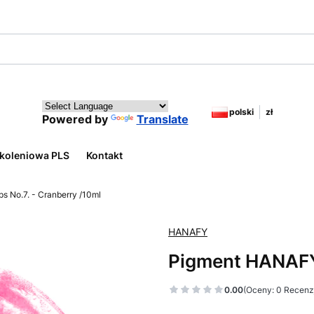
polski
zł
Powered by
Translate
koleniowa PLS
Kontakt
s No.7. - Cranberry /10ml
HANAFY
Pigment HANAFY 
0.00
(Oceny: 0 Recenzj