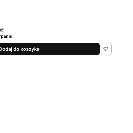
ść:
rpaniu
Dodaj do koszyka