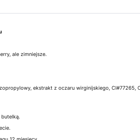
u
erry, ale zimniejsze.
 izopropylowy, ekstrakt z oczaru wirginijskiego, CI#77265,
 butelką.
ecie.
gu 12 miesięcy.