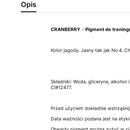
Opis
CRANBERRY
-
Pigment do trening
Kolor jagody. Jasny tak jak No.4. Ch
Składniki: Woda, gliceryna, alkohol
CI#12477.
Przed użyciem dokładnie wstrząśnij
Data ważności podana jest na etyki
Otwarty pigment można zużyć w cią