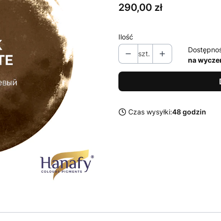
Cena
290,00 zł
Ilość
Dostępno
szt.
na wycze
Czas wysyłki:
48 godzin