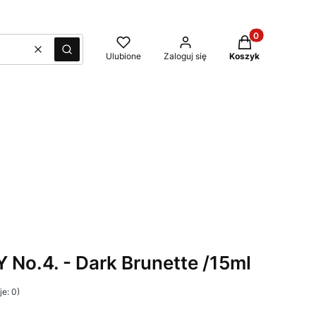
Produkty w kosz
Wyczyść
Szukaj
Ulubione
Zaloguj się
Koszyk
No.4. - Dark Brunette /15ml
e: 0)