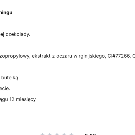
ningu
ej czekolady.
 izopropylowy, ekstrakt z oczaru wirginijskiego, CI#77266,
 butelką.
ecie.
ągu 12 miesięcy