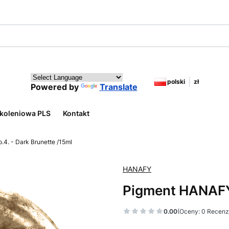
polski
zł
Powered by
Translate
koleniowa PLS
Kontakt
4. - Dark Brunette /15ml
HANAFY
Pigment HANAFY 
0.00
(Oceny: 0 Recenzj