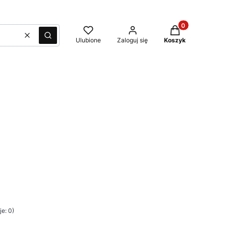
Produkty w kosz
Wyczyść
Szukaj
Ulubione
Zaloguj się
Koszyk
e: 0)