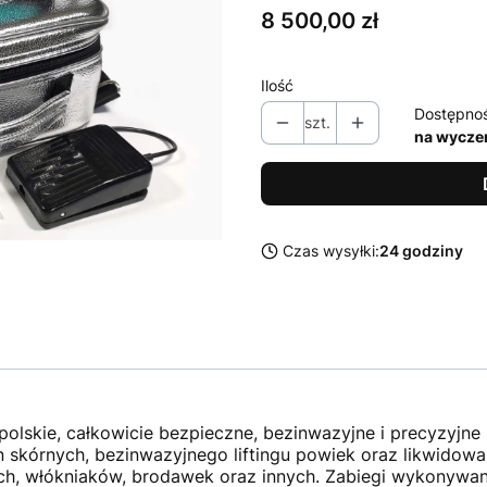
Cena
8 500,00 zł
Ilość
Dostępno
szt.
na wycze
Czas wysyłki:
24 godziny
 polskie, całkowicie bezpieczne, bezinwazyjne i precyzyjn
 skórnych, bezinwazyjnego liftingu powiek oraz likwidow
ch, włókniaków, brodawek oraz innych. Zabiegi wykonywa