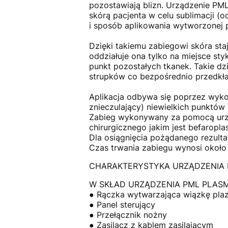
pozostawiają blizn. Urządzenie P
skórą pacjenta w celu sublimacji (
i sposób aplikowania wytworzonej 
Dzięki takiemu zabiegowi skóra sta
oddziałuje ona tylko na miejsce st
punkt pozostałych tkanek. Takie dz
strupków co bezpośrednio przedkła
Aplikacja odbywa się poprzez wyko
znieczulający) niewielkich punktó
Zabieg wykonywany za pomocą urzą
chirurgicznego jakim jest befaropla
Dla osiągnięcia pożądanego rezulta
Czas trwania zabiegu wynosi około
CHARAKTERYSTYKA URZĄDZENIA P
W SKŁAD URZĄDZENIA PML PLA
● Rączka wytwarzająca wiązkę pla
● Panel sterujący
● Przełącznik nożny
● Zasilacz z kablem zasilającym