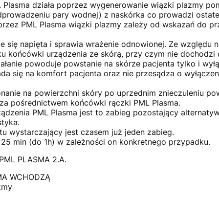
ML Plasma działa poprzez wygenerowanie wiązki plazmy p
odprowadzeniu pary wodnej) z naskórka co prowadzi ostate
przez PML Plasma wiązki plazmy zależy od wskazań do pr
je się napięta i sprawia wrażenie odnowionej. Ze względ
yku końcówki urządzenia ze skórą, przy czym nie dochodzi
iałanie powoduje powstanie na skórze pacjenta tylko i wy
da się na komfort pacjenta oraz nie przesądza o wyłączen
nanie na powierzchni skóry po uprzednim znieczuleniu p
w za pośrednictwem końcówki rączki PML Plasma.
dzenia PML Plasma jest to zabieg pozostający alternaty
styka.
tu wystarczający jest czasem już jeden zabieg.
 25 min (do 1h) w zależności on konkretnego przypadku.
ML PLASMA 2.A.
SMA WCHODZĄ
zmy