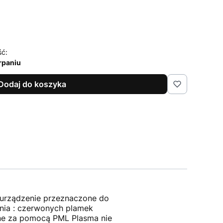
ść:
rpaniu
Dodaj do koszyka
e urządzenie przeznaczone do
ania : czerwonych plamek
ne za pomocą PML Plasma nie