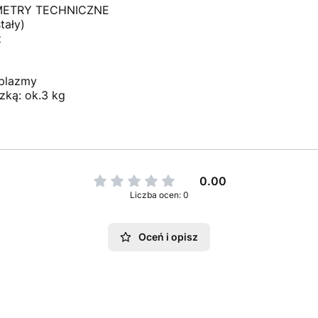
RAMETRY TECHNICZNE
tały)
z
 plazmy
zką: ok.3 kg
0.00
Liczba ocen: 0
Oceń i opisz