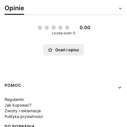
Opinie
0.00
Liczba ocen: 0
Oceń i opisz
Linki w stopce
POMOC
Regulamin
Jak kupować?
Zwroty i reklamacje
Polityka prywatności
DO POBRANIA