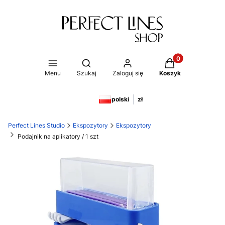
Produkty w koszy
Otwórz wyszukiwarkę
Menu
Szukaj
Zaloguj się
Koszyk
polski
zł
Perfect Lines Studio
Ekspozytory
Ekspozytory
Podajnik na aplikatory / 1 szt