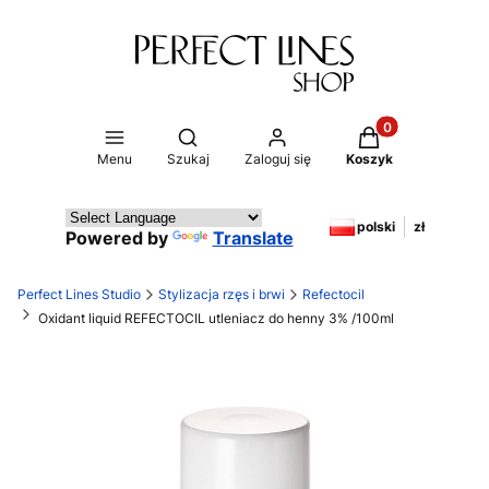
Produkty w koszy
Otwórz wyszukiwarkę
Menu
Szukaj
Zaloguj się
Koszyk
polski
zł
Powered by
Translate
Perfect Lines Studio
Stylizacja rzęs i brwi
Refectocil
Oxidant liquid REFECTOCIL utleniacz do henny 3% /100ml