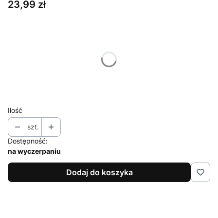
Cena
23,99 zł
Wybierz wariant produktu:
Poszczególne warianty mogą różnić się ceną
*
Rozmiar
Wybierz
Ilość
szt.
Dostępność:
na wyczerpaniu
Dodaj do koszyka