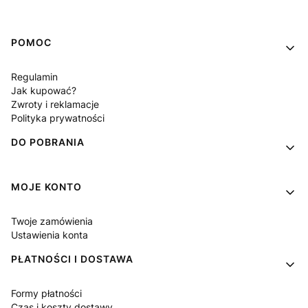
Linki w stopce
POMOC
Regulamin
Jak kupować?
Zwroty i reklamacje
Polityka prywatności
DO POBRANIA
MOJE KONTO
Twoje zamówienia
Ustawienia konta
PŁATNOŚCI I DOSTAWA
Formy płatności
Czas i koszty dostawy