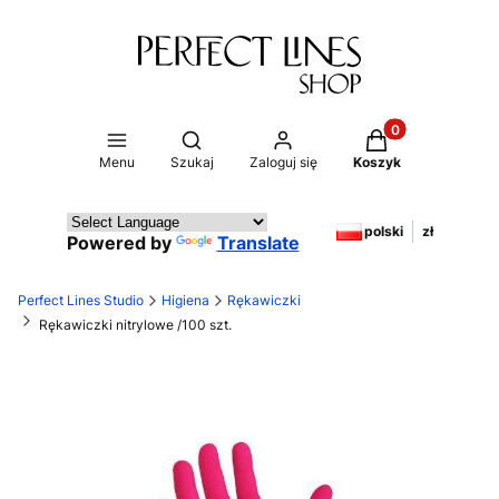
Produkty w koszy
Otwórz wyszukiwarkę
Menu
Szukaj
Zaloguj się
Koszyk
polski
zł
Powered by
Translate
Perfect Lines Studio
Higiena
Rękawiczki
Rękawiczki nitrylowe /100 szt.