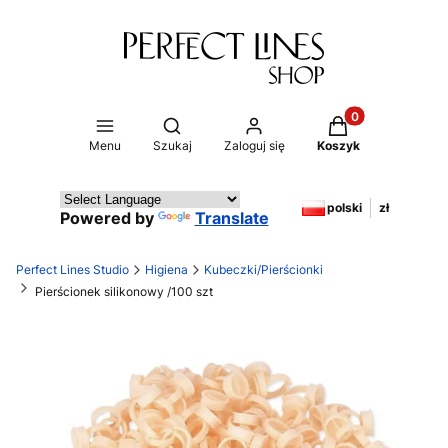
Produkty w koszy
Otwórz wyszukiwarkę
Menu
Szukaj
Zaloguj się
Koszyk
polski
zł
Powered by
Translate
Perfect Lines Studio
Higiena
Kubeczki/Pierścionki
Pierścionek silikonowy /100 szt