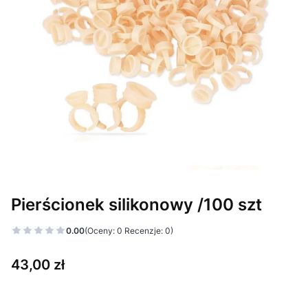
Pierścionek silikonowy /100 szt
0.00
(Oceny: 0 Recenzje: 0)
Cena
43,00 zł
Wybierz wariant produktu: