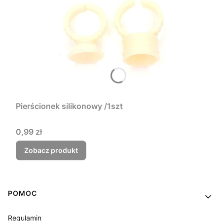
Pierścionek silikonowy /1szt
Cena
0,99 zł
Zobacz produkt
Linki w stopce
POMOC
Regulamin