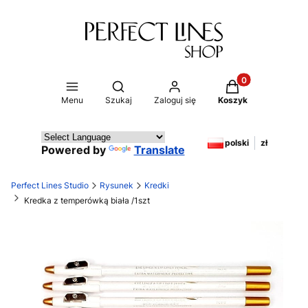
Produkty w koszy
Otwórz wyszukiwarkę
Menu
Szukaj
Zaloguj się
Koszyk
polski
zł
Powered by
Translate
Perfect Lines Studio
Rysunek
Kredki
Kredka z temperówką biała /1szt