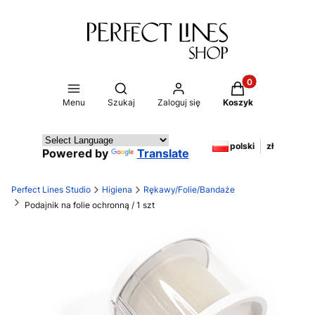
Produkty w koszy
Otwórz wyszukiwarkę
Menu
Szukaj
Zaloguj się
Koszyk
polski
zł
Powered by
Translate
Perfect Lines Studio
Higiena
Rękawy/Folie/Bandaże
Podajnik na folie ochronną / 1 szt