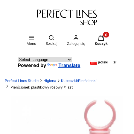
Produkty w koszy
Otwórz wyszukiwarkę
Menu
Szukaj
Zaloguj się
Koszyk
polski
zł
Powered by
Translate
Perfect Lines Studio
Higiena
Kubeczki/Pierścionki
Pierścionek plastikowy różowy /1 szt